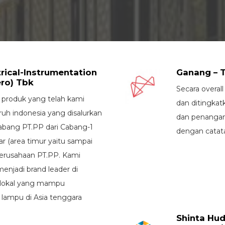
rical-Instrumentation
Ganang – 
ro) Tbk
Secara overal
 produk yang telah kami
dan ditingkatk
ruh indonesia yang disalurkan
dan penangana
abang PT.PP dari Cabang-1
dengan catata
 (area timur yaitu sampai
perusahaan PT.PP. Kami
menjadi brand leader di
 lokal yang mampu
lampu di Asia tenggara
Shinta Hud