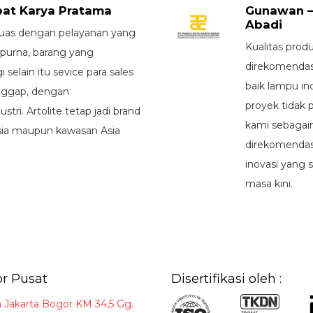
bat Karya Pratama
Gunawan –
Abadi
puas dengan pelayanan yang
Kualitas prod
purna, barang yang
direkomendas
 selain itu sevice para sales
baik lampu i
nggap, dengan
proyek tidak 
ri. Artolite tetap jadi brand
kami sebagain
esia maupun kawasan Asia
direkomendas
inovasi yang 
masa kini.
r Pusat
Disertifikasi oleh :
a Jakarta Bogor KM 34,5 Gg.