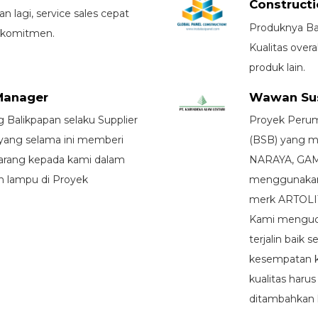
Construct
an lagi, service sales cepat
Produknya Bag
i komitmen.
Kualitas overa
produk lain.
 Manager
Wawan Susi
alikpapan selaku Supplier
Proyek Perum
yang selama ini memberi
(BSB) yang 
barang kepada kami dalam
NARAYA, GAM
n lampu di Proyek
menggunakan
merk ARTOLI
Kami menguca
terjalin baik
kesempatan k
kualitas harus
ditambahkan