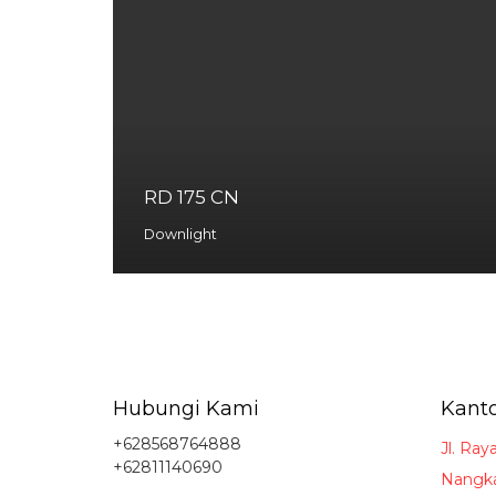
RD 175 CN
Downlight
Hubungi Kami
Kanto
+628568764888
Jl. Ray
+62811140690
Nangka