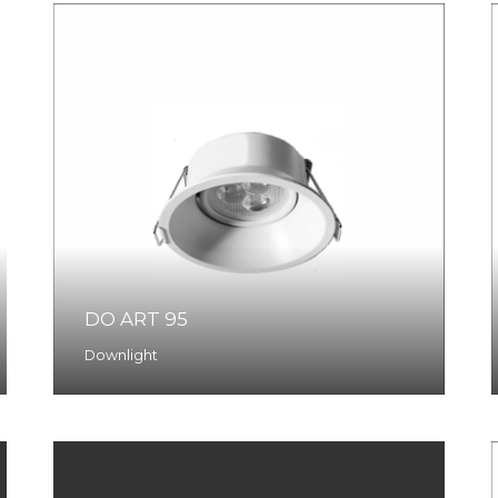
DO ART 95
Downlight