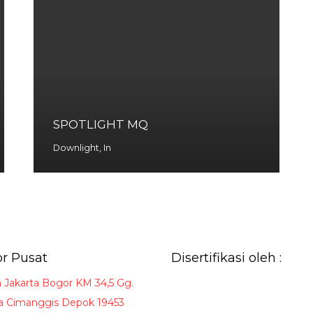
SPOTLIGHT MQ
Downlight
,
In
r Pusat
Disertifikasi oleh :
a Jakarta Bogor KM 34,5 Gg.
 Cimanggis Depok 19453