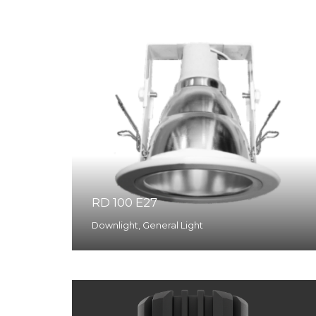
RD 100 E27
Downlight
,
General Light