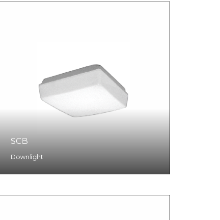
SCB
Downlight